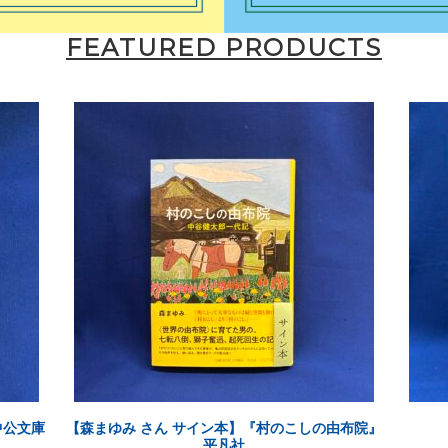
FEATURED PRODUCTS
中公文庫
【森まゆみ さん サイン本】『村のこしの由布院』
平凡社