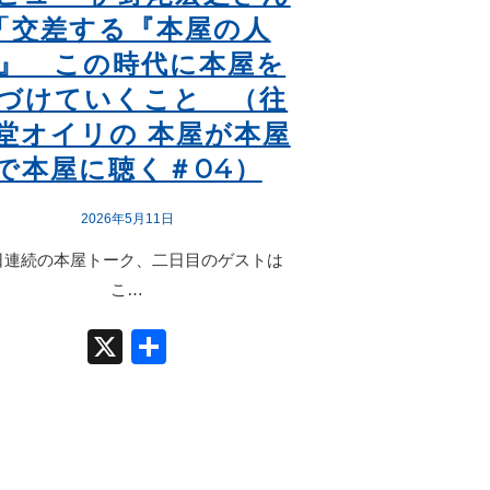
「交差する『本屋の人
』 この時代に本屋を
づけていくこと （往
堂オイリの 本屋が本屋
で本屋に聴く＃04）
2026年5月11日
日連続の本屋トーク、二日目のゲストは
こ…
X
共
有