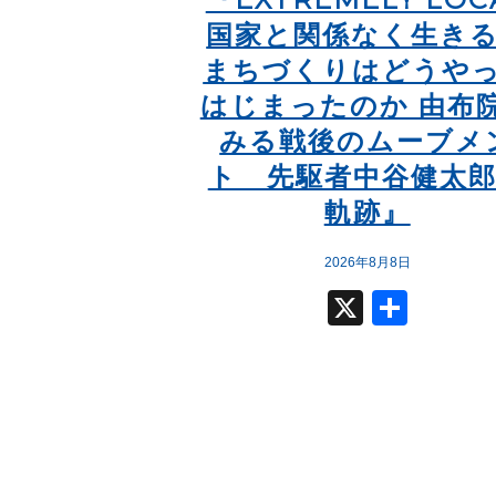
国家と関係なく生き
まちづくりはどうや
はじまったのか 由布
みる戦後のムーブメ
ト 先駆者中谷健太
軌跡』
2026年8月8日
X
共
有