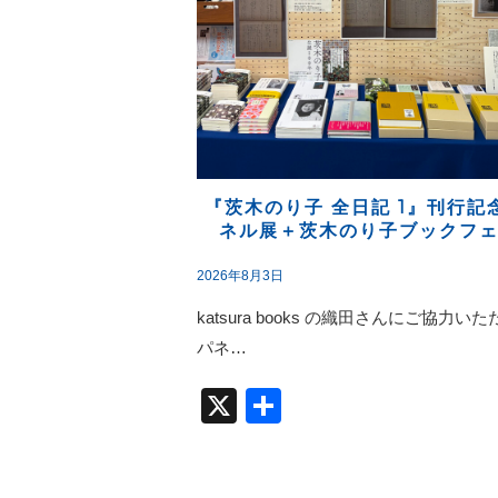
『茨木のり子 全日記 1』刊行記
ネル展＋茨木のり子ブックフ
2026年8月3日
katsura books の織田さんにご協力い
パネ…
X
共
有