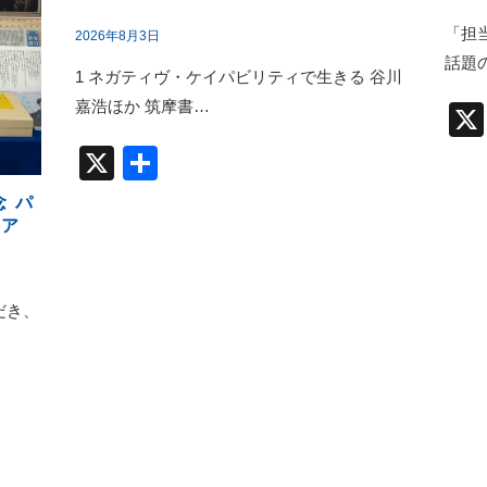
「担
2026年8月3日
話題
1 ネガティヴ・ケイパビリティで生きる 谷川
嘉浩ほか 筑摩書…
X
共
有
念 パ
ェア
ただき、