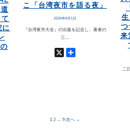
こ「台湾夜市を語る夜」
る道
生
って
2026年8月1日
つ
院に
『台湾夜市大全』の出版を記念し、著者の
来
ン
三…
郎の
X
共
有
二
1
2
…
9
次へ →