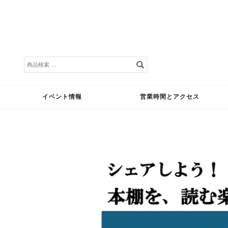
検
索
対
象:
イベント情報
営業時間とアクセス