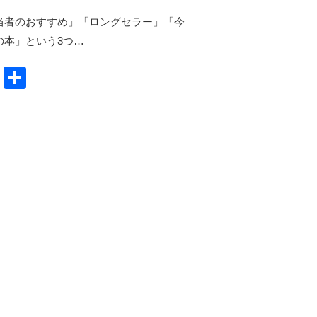
当者のおすすめ」「ロングセラー」「今
の本」という3つ…
X
共
有