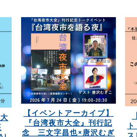
【イベントアーカイブ】
堂大
『台湾夜市大全』刊行記
ト
座
念 三文字昌也×唐沢むぎ
ス
AL