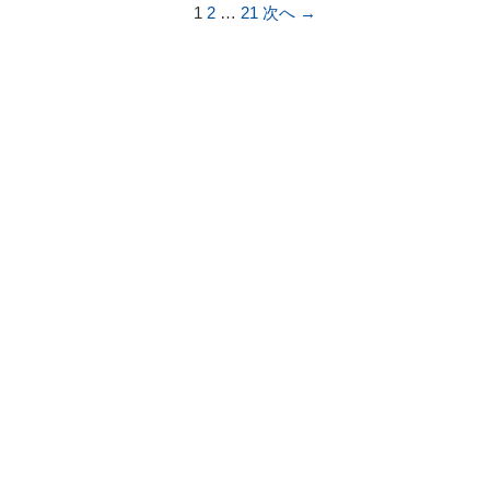
1
2
…
21
次へ →