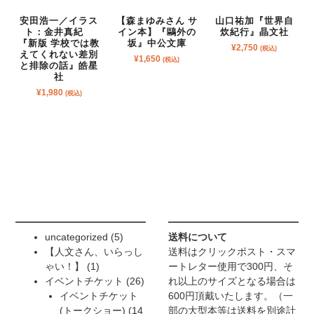
安田浩一／イラス
【森まゆみさん サ
山口祐加『世界自
ト：金井真紀
イン本】『鷗外の
炊紀行』晶文社
『新版 学校では教
坂』中公文庫
¥
2,750
(税込)
えてくれない差別
¥
1,650
(税込)
と排除の話』皓星
社
¥
1,980
(税込)
5
uncategorized
5
送料について
個
【人文さん、いらっし
送料はクリックポスト・スマ
1
の
ゃい！】
1
ートレター使用で300円、そ
個
商
26
イベントチケット
26
れ以上のサイズとなる場合は
の
品
個
イベントチケット
600円頂戴いたします。（一
商
の
(トークショー)
14
部の大型本等は送料を別途計