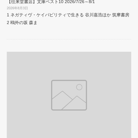
【往来堂書店】文庫ベスト10 2026/7/26～8/1
2026年8月3日
1 ネガティヴ・ケイパビリティで生きる 谷川嘉浩ほか 筑摩書房
2 鴎外の坂 森ま