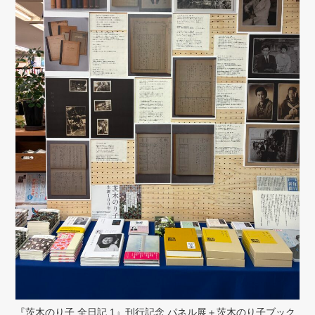
『茨木のり子 全日記 1』刊行記念 パネル展＋茨木のり子ブック