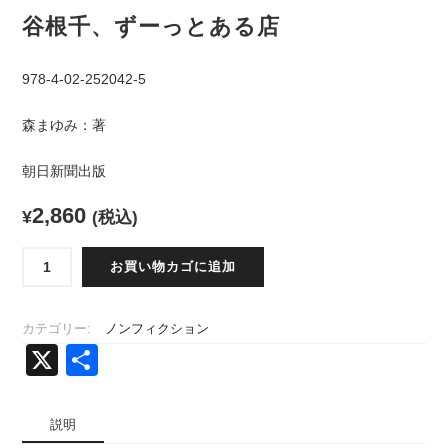
谷根千、ずーっとある店
978-4-02-252042-5
森まゆみ：著
朝日新聞出版
2,860
¥
(税込)
谷
お買い物カゴに追加
根
千、
ず
カテゴリー:
ノンフィクション
ー
X
共
っ
と
有
あ
る
説明
店