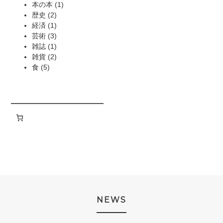
商
の
1
個
本の本
1
品
2
商
個
の
歴史
2
個
1
品
の
商
経済
1
の
個
3
商
品
芸術
3
商
の
個
1
品
雑誌
1
品
商
の
個
2
雑貨
2
5
品
商
の
個
食
5
個
品
商
の
の
品
商
商
品
品
NEWS