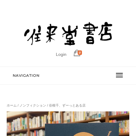
0
Login
NAVIGATION
ホーム
/
ノンフィクション
/ 谷根千、ずーっとある店