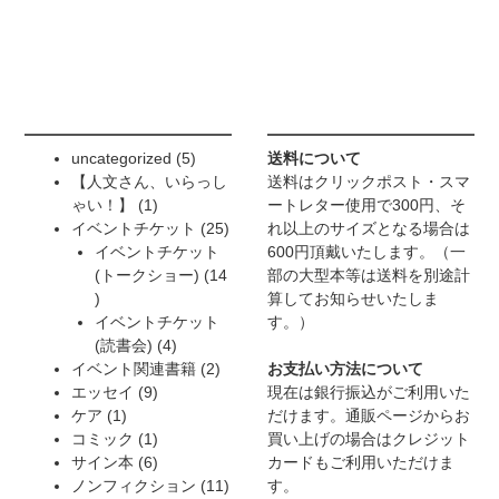
5
uncategorized
5
送料について
個
【人文さん、いらっし
送料はクリックポスト・スマ
1
の
ゃい！】
1
ートレター使用で300円、そ
個
商
25
イベントチケット
25
れ以上のサイズとなる場合は
の
品
個
イベントチケット
600円頂戴いたします。（一
商
の
(トークショー)
14
部の大型本等は送料を別途計
14
品
商
算してお知らせいたしま
個
品
イベントチケット
す。）
の
4
(読書会)
4
商
個
2
イベント関連書籍
2
お支払い方法について
品
9
の
個
エッセイ
9
現在は銀行振込がご利用いた
1
個
商
の
ケア
1
だけます。通販ページからお
個
の
1
品
商
コミック
1
買い上げの場合はクレジット
の
商
個
6
品
サイン本
6
カードもご利用いただけま
商
品
の
個
11
ノンフィクション
11
す。