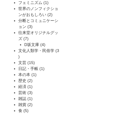
品
商
の
1
個
フェミニズム
1
品
商
個
の
世界のノンフィクショ
品
の
2
商
ンがおもしろい
2
商
個
品
分断とコミュニケーシ
3
品
の
ョン
3
個
商
往来堂オリジナルグッ
7
の
品
ズ
7
個
商
4
D坂文庫
4
の
品
個
文化人類学・民俗学
3
3
商
の
個
品
15
商
文芸
15
の
個
1
品
日記・手帳
1
商
の
1
個
本の本
1
品
2
商
個
の
歴史
2
個
1
品
の
商
経済
1
の
個
3
商
品
芸術
3
商
の
個
1
品
雑誌
1
品
商
の
個
2
雑貨
2
5
品
商
の
個
食
5
個
品
商
の
の
品
商