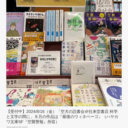
【受付中】2024/8/16（金）「空犬の読書会＠往来堂書店 科学
と文学の間に」８月の作品は『最後のウィネベーゴ』（ハヤカ
ワ文庫SF『空襲警報』所収）
2024年6月23日