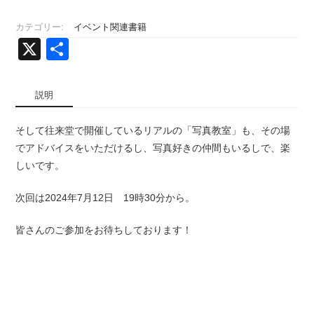
チ
ン
カテゴリー:
イベント関連書籍
ミ
X
共
ノ
ル
有
の
写
説明
真
教
そして往来堂で開催しているリアルの「写真教室」も、その場
室
でアドバイスをいただけるし、写真好きの仲間もいるしで、楽
個
しいです。
次回は2024年7月12日 19時30分から。
皆さんのご参加をお待ちしております！