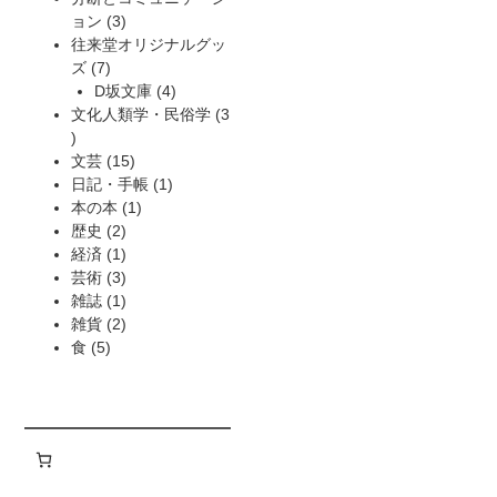
3
品
の
ョン
3
個
商
往来堂オリジナルグッ
7
の
品
ズ
7
個
商
4
D坂文庫
4
の
品
個
文化人類学・民俗学
3
3
商
の
個
品
15
商
文芸
15
の
個
1
品
日記・手帳
1
商
の
1
個
本の本
1
品
2
商
個
の
歴史
2
個
1
品
の
商
経済
1
の
個
3
商
品
芸術
3
商
の
個
1
品
雑誌
1
品
商
の
個
2
雑貨
2
5
品
商
の
個
食
5
個
品
商
の
の
品
商
商
品
品