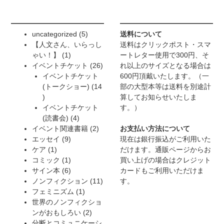
5
uncategorized
5
送料について
個
【人文さん、いらっし
送料はクリックポスト・スマ
1
の
ゃい！】
1
ートレター使用で300円、そ
個
商
26
イベントチケット
26
れ以上のサイズとなる場合は
の
品
個
イベントチケット
600円頂戴いたします。（一
商
の
(トークショー)
14
部の大型本等は送料を別途計
14
品
商
算してお知らせいたしま
個
品
イベントチケット
す。）
の
4
(読書会)
4
商
個
2
イベント関連書籍
2
お支払い方法について
品
9
の
個
エッセイ
9
現在は銀行振込がご利用いた
1
個
商
の
ケア
1
だけます。通販ページからお
個
の
1
品
商
コミック
1
買い上げの場合はクレジット
の
商
個
6
品
サイン本
6
カードもご利用いただけま
商
品
の
個
11
ノンフィクション
11
す。
品
商
の
1
個
フェミニズム
1
品
商
個
の
世界のノンフィクショ
品
の
2
商
ンがおもしろい
2
商
個
品
分断とコミュニケーシ