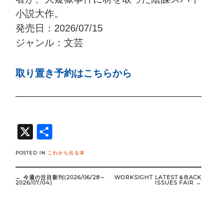
小説大作。
発売日：2026/07/15
ジャンル：文芸
取り置き予約はこちらから
X
共
有
POSTED IN
これから出る本
Post
navigation
←
今週の注目新刊(2026/06/28～
WORKSIGHT LATEST＆BACK
2026/07/04)
ISSUES FAIR
→