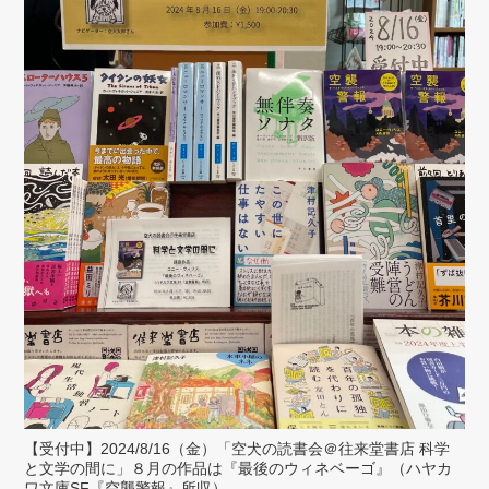
【受付中】2024/8/16（金）「空犬の読書会＠往来堂書店 科学
と文学の間に」８月の作品は『最後のウィネベーゴ』（ハヤカ
ワ文庫SF『空襲警報』所収）