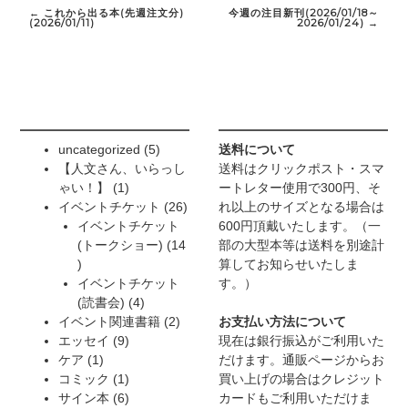
navigation
←
これから出る本(先週注文分)
今週の注目新刊(2026/01/18～
(2026/01/11)
2026/01/24)
→
5
uncategorized
5
送料について
個
【人文さん、いらっし
送料はクリックポスト・スマ
1
の
ゃい！】
1
ートレター使用で300円、そ
個
商
26
イベントチケット
26
れ以上のサイズとなる場合は
の
品
個
イベントチケット
600円頂戴いたします。（一
商
の
(トークショー)
14
部の大型本等は送料を別途計
14
品
商
算してお知らせいたしま
個
品
イベントチケット
す。）
の
4
(読書会)
4
商
個
2
イベント関連書籍
2
お支払い方法について
品
9
の
個
エッセイ
9
現在は銀行振込がご利用いた
1
個
商
の
ケア
1
だけます。通販ページからお
個
の
1
品
商
コミック
1
買い上げの場合はクレジット
の
商
個
6
品
サイン本
6
カードもご利用いただけま