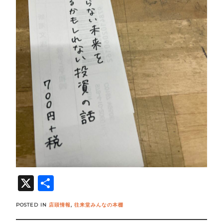
X
共
有
POSTED IN
店頭情報
,
往来堂みんなの本棚
Post