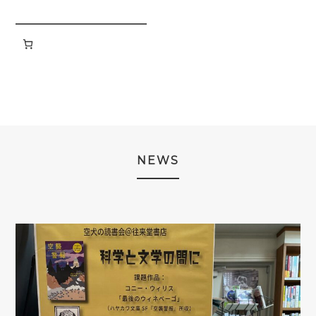
の
品
商
商
品
品
NEWS