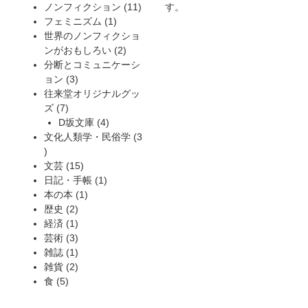
商
品
の
個
11
ノンフィクション
11
す。
品
商
の
1
個
フェミニズム
1
品
商
個
の
世界のノンフィクショ
品
の
2
商
ンがおもしろい
2
商
個
品
分断とコミュニケーシ
3
品
の
ョン
3
個
商
往来堂オリジナルグッ
7
の
品
ズ
7
個
商
4
D坂文庫
4
の
品
個
文化人類学・民俗学
3
3
商
の
個
品
15
商
文芸
15
の
個
1
品
日記・手帳
1
商
の
1
個
本の本
1
品
2
商
個
の
歴史
2
個
1
品
の
商
経済
1
の
個
3
商
品
芸術
3
商
の
個
1
品
雑誌
1
品
商
の
個
2
雑貨
2
5
品
商
の
個
食
5
個
品
商
の