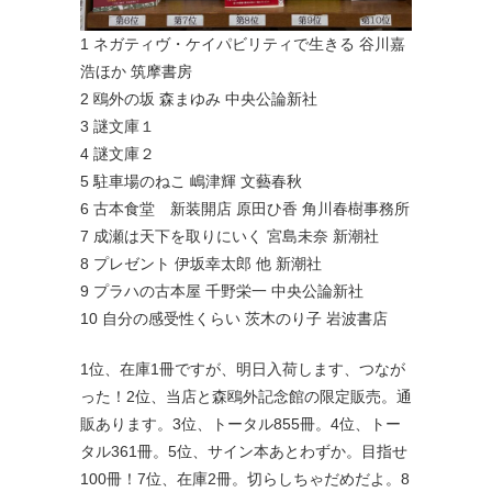
1 ネガティヴ・ケイパビリティで生きる 谷川嘉
浩ほか 筑摩書房
2 鴎外の坂 森まゆみ 中央公論新社
3 謎文庫１
4 謎文庫２
5 駐車場のねこ 嶋津輝 文藝春秋
6 古本食堂 新装開店 原田ひ香 角川春樹事務所
7 成瀬は天下を取りにいく 宮島未奈 新潮社
8 プレゼント 伊坂幸太郎 他 新潮社
9 プラハの古本屋 千野栄一 中央公論新社
10 自分の感受性くらい 茨木のり子 岩波書店
1位、在庫1冊ですが、明日入荷します、つなが
った！2位、当店と森鴎外記念館の限定販売。通
販あります。3位、トータル855冊。4位、トー
タル361冊。5位、サイン本あとわずか。目指せ
100冊！7位、在庫2冊。切らしちゃだめだよ。8