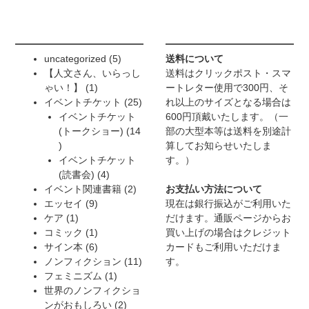
5
uncategorized
5
送料について
個
【人文さん、いらっし
送料はクリックポスト・スマ
1
の
ゃい！】
1
ートレター使用で300円、そ
個
商
25
イベントチケット
25
れ以上のサイズとなる場合は
の
品
個
イベントチケット
600円頂戴いたします。（一
商
の
(トークショー)
14
部の大型本等は送料を別途計
14
品
商
算してお知らせいたしま
個
品
イベントチケット
す。）
の
4
(読書会)
4
商
個
2
イベント関連書籍
2
お支払い方法について
品
9
の
個
エッセイ
9
現在は銀行振込がご利用いた
1
個
商
の
ケア
1
だけます。通販ページからお
個
の
1
品
商
コミック
1
買い上げの場合はクレジット
の
商
個
6
品
サイン本
6
カードもご利用いただけま
商
品
の
個
11
ノンフィクション
11
す。
品
商
の
1
個
フェミニズム
1
品
商
個
の
世界のノンフィクショ
品
の
2
商
ンがおもしろい
2