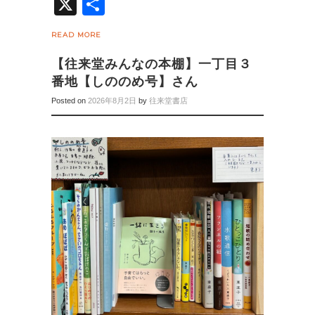
X
共
有
READ MORE
【往来堂みんなの本棚】一丁目３
番地【しののめ号】さん
Posted on
2026年8月2日
by
往来堂書店