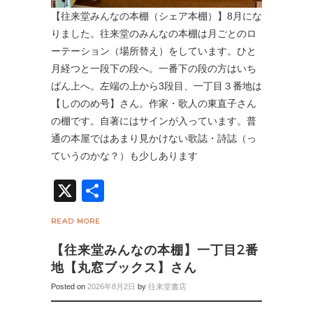
【往来堂みんなの本棚（シェア本棚）】8月にな
りました。往来堂のみんなの本棚は月ごとのロ
ーテーション（場所替え）をしています。ひと
月経つと一段下の段へ。一番下の段の方はいち
ばん上へ。左端の上から3段目、一丁目３番地は
【しののめ号】さん。作家・歌人の東直子さん
の棚です。自著にはサインが入っています。普
通の本屋ではあまり見かけない歌誌・詩誌（っ
ていうのかな？）も少しあります
X
共
有
READ MORE
【往来堂みんなの本棚】一丁目2番
地【丸窓ブックス】さん
Posted on
2026年8月2日
by
往来堂書店