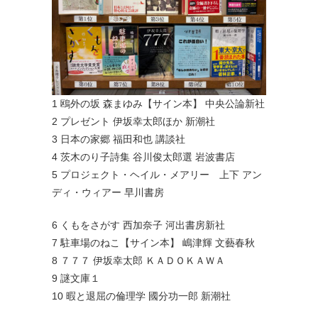
1 鴎外の坂 森まゆみ【サイン本】 中央公論新社
2 プレゼント 伊坂幸太郎ほか 新潮社
3 日本の家郷 福田和也 講談社
4 茨木のり子詩集 谷川俊太郎選 岩波書店
5 プロジェクト・ヘイル・メアリー 上下 アン
ディ・ウィアー 早川書房
6 くもをさがす 西加奈子 河出書房新社
7 駐車場のねこ【サイン本】 嶋津輝 文藝春秋
8 ７７７ 伊坂幸太郎 ＫＡＤＯＫＡＷＡ
9 謎文庫１
10 暇と退屈の倫理学 國分功一郎 新潮社