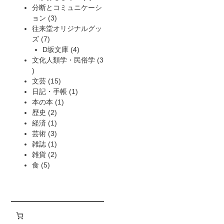
商
個
品
分断とコミュニケーシ
3
品
の
ョン
3
個
商
往来堂オリジナルグッ
7
の
品
ズ
7
個
商
4
D坂文庫
4
の
品
個
文化人類学・民俗学
3
3
商
の
個
品
15
商
文芸
15
の
個
1
品
日記・手帳
1
商
の
1
個
本の本
1
品
2
商
個
の
歴史
2
個
1
品
の
商
経済
1
の
個
3
商
品
芸術
3
商
の
個
1
品
雑誌
1
品
商
の
個
2
雑貨
2
5
品
商
の
個
食
5
個
品
商
の
の
品
商
商
品
品