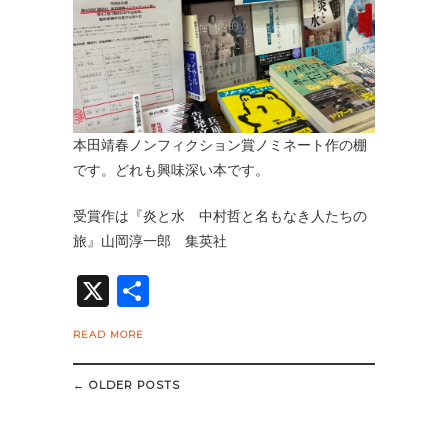
本田靖春ノンフィクション賞ノミネート作の棚
です。どれも興味深い本です。
受賞作は『炎と水 中村哲と名もなき人たちの
旅』山岡淳一郎 集英社
X
共
有
READ MORE
Posts
navigation
←
OLDER POSTS