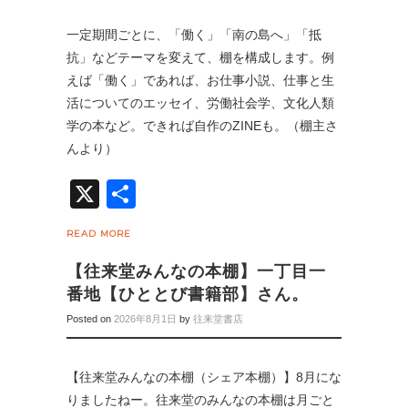
一定期間ごとに、「働く」「南の島へ」「抵
抗」などテーマを変えて、棚を構成します。例
えば「働く」であれば、お仕事小説、仕事と生
活についてのエッセイ、労働社会学、文化人類
学の本など。できれば自作のZINEも。（棚主さ
んより）
X
共
有
READ MORE
【往来堂みんなの本棚】一丁目一
番地【ひととび書籍部】さん。
Posted on
2026年8月1日
by
往来堂書店
【往来堂みんなの本棚（シェア本棚）】8月にな
りましたねー。往来堂のみんなの本棚は月ごと