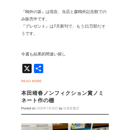
『鴎外の坂』は現在、当店と森鴎外記念館での
み販売中です。
『プレゼント』は7月新刊で、もう21万部だそ
うです。
今週も結果的間違い探し
X
共
有
READ MORE
本田靖春ノンフィクション賞ノミ
ネート作の棚
Posted on
2026年7月26日
by
往来堂書店