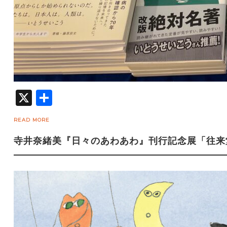
X
共
有
READ MORE
寺井奈緒美『日々のあわあわ』刊行記念展「往来