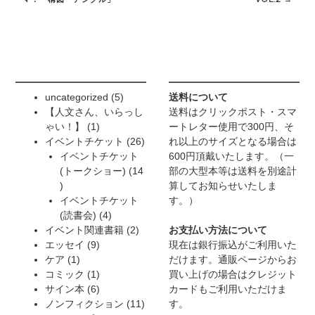
5
uncategorized
5
送料について
個
【人文さん、いらっし
送料はクリックポスト・スマ
1
の
ゃい！】
1
ートレター使用で300円、そ
個
商
26
イベントチケット
26
れ以上のサイズとなる場合は
の
品
個
イベントチケット
600円頂戴いたします。（一
商
の
(トークショー)
14
部の大型本等は送料を別途計
14
品
商
算してお知らせいたしま
個
品
イベントチケット
す。）
の
4
(読書会)
4
商
個
2
イベント関連書籍
2
お支払い方法について
品
9
の
個
エッセイ
9
現在は銀行振込がご利用いた
1
個
商
の
ケア
1
だけます。通販ページからお
個
の
1
品
商
コミック
1
買い上げの場合はクレジット
の
商
個
6
品
サイン本
6
カードもご利用いただけま
商
品
の
個
11
ノンフィクション
11
す。