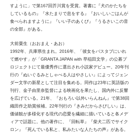
すように」で第167回芥川賞を受賞。著書に『犬のかたちを
しているもの』『水たまりで息をする』『おいしいごはんが
食べられますように』『いい子のあくび』『うるさいこの音
の全部』がある。
大前粟生（おおまえ・あお）
1992年、兵庫県生まれ。2016年、「彼女をバスタブにいれ
て燃やす」が「GRANTA JAPAN with 早稲田文学」の公募プ
ロジェクトにて最優秀作に選出され小説家デビュー。20年刊
行の『ぬいぐるみとしゃべる人はやさしい』によってジェン
ダー文学の新星として注目を集める。同作は23年に英語版の
刊行、金子由里奈監督による映画化を果たし、国内外に反響
を広げている。21年、『おもろい以外いらんねん』で第38回
織田作之助賞候補。22年刊行の『きみだからさびしい』は、
価値観が多様化する現代の恋愛を繊細に描いていると各メデ
ィアで話題に。他の著作に、『回転草』『柴犬二匹でサイク
ロン』『死んでいる私と、私みたいな人たちの声』がある。