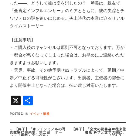
った――。どうして彼は姿を消したの？ 琴美は、親友で
「全肯定インフルエンサー」のミアとともに、彼の失踪とチ
ワワテロの謎を追いはじめる。炎上時代の本音に迫るリアル
タイムストーリー
【注意事項】
・ご購入後のキャンセルは原則不可となっております。万が
一都合が悪くなってしまった場合は、お早めにご連絡いただ
きますようお願いします。
・天災、事故、その他予期せぬトラブルによって、延期／中
断／中止する可能性がございます。出演者、主催者の都合に
より開催中止となった場合は、払い戻し対応いたします。
X
共
有
POSTED IN
イベント情報
Post
navigation
←
【終了】「キッチンミノルの写
【終了】「空犬の読書会＠往来堂
真教室@往来堂」第二回 テー
書店 科学と文学の間に」
マ：「構図・アングル」
VOL.2
→