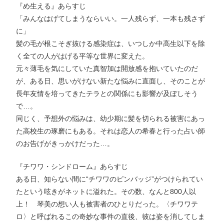
『め生える』あらすじ
「みんなはげてしまうならいい。一人残らず、一本も残さず
に」
髪の毛が根こそぎ抜ける感染症は、いつしか中高生以下を除
く全ての人がはげる平等な世界に変えた。
元々薄毛を気にしていた真智加は開放感を抱いていたのだ
が、ある日、思いがけない新たな悩みに直面し、そのことが
長年友情を培ってきたテラとの関係にも影響が及ぼしそう
で…。
同じく、予想外の悩みは、幼少期に髪を切られる被害にあっ
た高校生の琢磨にもある。それは恋人の希春と行った占い師
のお告げがきっかけだった…。
『チワワ・シンドローム』あらすじ
ある日、知らない間に“チワワのピンバッジ”がつけられてい
たという呟きがネットに溢れた。その数、なんと800人以
上！ 琴美の想い人も被害者のひとりだった。〈チワワテ
ロ〉と呼ばれるこの奇妙な事件の直後、彼は姿を消してしま