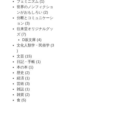
品
商
の
1
個
フェミニズム
1
品
商
個
の
世界のノンフィクショ
品
の
2
商
ンがおもしろい
2
商
個
品
分断とコミュニケーシ
3
品
の
ョン
3
個
商
往来堂オリジナルグッ
7
の
品
ズ
7
個
商
4
D坂文庫
4
の
品
個
文化人類学・民俗学
3
3
商
の
個
品
15
商
文芸
15
の
個
1
品
日記・手帳
1
商
の
1
個
本の本
1
品
2
商
個
の
歴史
2
個
1
品
の
商
経済
1
の
個
3
商
品
芸術
3
商
の
個
1
品
雑誌
1
品
商
の
個
2
雑貨
2
5
品
商
の
個
食
5
個
品
商
の
の
品
商
商
品