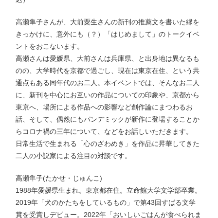
高瀬隼子さんが、大前粟生さんの新刊の推薦文を書いた縁を
きっかけに、意外にも（？）「はじめまして」のトークイベ
ントをおこないます。
高瀬さんは愛媛県、大前さんは兵庫県、と出身地は異なるも
のの、大学時代を京都で過ごし、現在は東京在住、という共
通点もある同年代のお二人。本イベントでは、そんなお二人
に、新刊を中心にお互いの作品についての印象や、京都から
東京へ、場所による作品への影響など創作論にまつわるお
話、そして、偶然にもパンデミックが新作に登場することか
らコロナ禍の三年について、などをお話しいただきます。
日常生活で生まれる「心のざわめき」を作品に昇華してきた
二人の小説家による注目の対談です。
高瀬隼子(たかせ・じゅんこ)
1988年愛媛県生まれ。東京都在住。立命館大学文学部卒業。
2019年「犬のかたちをしているもの」で第43回すばる文学
賞を受賞しデビュー。2022年「おいしいごはんが食べられま