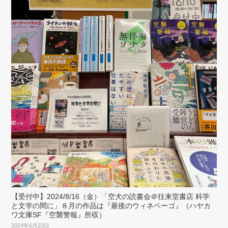
【受付中】2024/8/16（金）「空犬の読書会＠往来堂書店 科学
と文学の間に」８月の作品は『最後のウィネベーゴ』（ハヤカ
ワ文庫SF『空襲警報』所収）
2024年6月23日