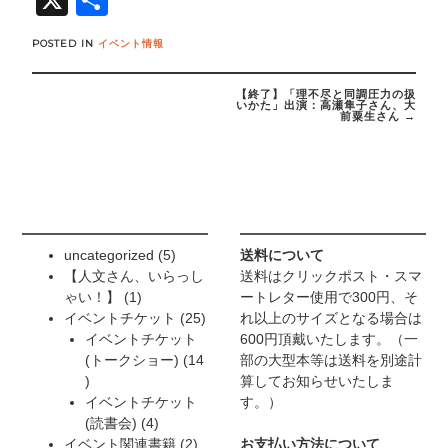
X
共
有
POSTED IN
イベント情報
Post
navigation
【終了】「理不尽と同調圧力の扱
いかた」出演：高瀬隼子さん、大
前粟生さん
→
5
uncategorized
5
送料について
個
【人文さん、いらっし
送料はクリックポスト・スマ
1
の
ゃい！】
1
ートレター使用で300円、そ
個
商
25
イベントチケット
25
れ以上のサイズとなる場合は
の
品
個
イベントチケット
600円頂戴いたします。（一
商
の
(トークショー)
14
部の大型本等は送料を別途計
14
品
商
算してお知らせいたしま
個
品
イベントチケット
す。）
の
4
(読書会)
4
商
個
2
イベント関連書籍
2
お支払い方法について