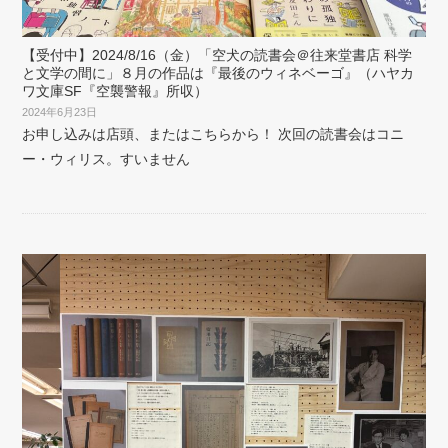
【受付中】2024/8/16（金）「空犬の読書会＠往来堂書店 科学
と文学の間に」８月の作品は『最後のウィネベーゴ』（ハヤカ
ワ文庫SF『空襲警報』所収）
2024年6月23日
お申し込みは店頭、またはこちらから！ 次回の読書会はコニ
ー・ウィリス。すいません