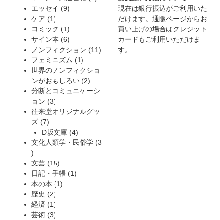
品
9
の
個
エッセイ
9
現在は銀行振込がご利用いた
1
個
商
の
ケア
1
だけます。通販ページからお
個
の
1
品
商
コミック
1
買い上げの場合はクレジット
の
商
個
6
品
サイン本
6
カードもご利用いただけま
商
品
の
個
11
ノンフィクション
11
す。
品
商
の
1
個
フェミニズム
1
品
商
個
の
世界のノンフィクショ
品
の
2
商
ンがおもしろい
2
商
個
品
分断とコミュニケーシ
3
品
の
ョン
3
個
商
往来堂オリジナルグッ
7
の
品
ズ
7
個
商
4
D坂文庫
4
の
品
個
文化人類学・民俗学
3
3
商
の
個
品
15
商
文芸
15
の
個
1
品
日記・手帳
1
商
の
1
個
本の本
1
品
2
商
個
の
歴史
2
個
1
品
の
商
経済
1
の
個
3
商
品
芸術
3