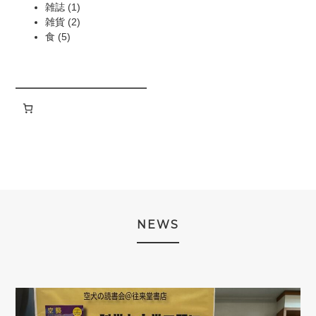
商
の
個
1
品
雑誌
1
品
商
の
個
2
雑貨
2
5
品
商
の
個
食
5
個
品
商
の
の
品
商
商
品
品
NEWS