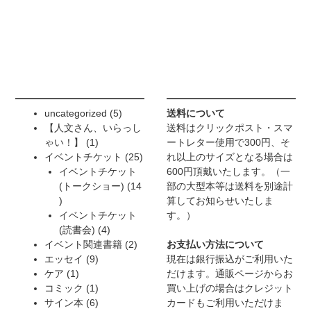
5
uncategorized
5
送料について
個
【人文さん、いらっし
送料はクリックポスト・スマ
1
の
ゃい！】
1
ートレター使用で300円、そ
個
商
25
イベントチケット
25
れ以上のサイズとなる場合は
の
品
個
イベントチケット
600円頂戴いたします。（一
商
の
(トークショー)
14
部の大型本等は送料を別途計
14
品
商
算してお知らせいたしま
個
品
イベントチケット
す。）
の
4
(読書会)
4
商
個
2
イベント関連書籍
2
お支払い方法について
品
9
の
個
エッセイ
9
現在は銀行振込がご利用いた
1
個
商
の
ケア
1
だけます。通販ページからお
個
の
1
品
商
コミック
1
買い上げの場合はクレジット
の
商
個
6
品
サイン本
6
カードもご利用いただけま