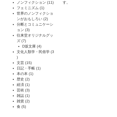
商
品
の
個
11
ノンフィクション
11
す。
品
商
の
1
個
フェミニズム
1
品
商
個
の
世界のノンフィクショ
品
の
2
商
ンがおもしろい
2
商
個
品
分断とコミュニケーシ
3
品
の
ョン
3
個
商
往来堂オリジナルグッ
7
の
品
ズ
7
個
商
4
D坂文庫
4
の
品
個
文化人類学・民俗学
3
3
商
の
個
品
15
商
文芸
15
の
個
1
品
日記・手帳
1
商
の
1
個
本の本
1
品
2
商
個
の
歴史
2
個
1
品
の
商
経済
1
の
個
3
商
品
芸術
3
商
の
個
1
品
雑誌
1
品
商
の
個
2
雑貨
2
5
品
商
の
個
食
5
個
品
商
の