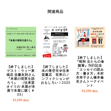
関連商品
【終了しました】
『昭和 女たちの食
随筆』刊行記念
【終了しました】
【終了しました】
「エッセイの読み
ゲスト：ウィー東
本の青空市＠往来
方・書き方」木村
城店 佐藤友則さん
堂書店 世界のノ
衣有子さん橋本倫
『本屋の現実を語
ンフィクションが
史さんトークイベ
ろう』 （往来堂
おもしろい！2025
ント
オイリの 本屋が本
屋で本屋に聴く＃
¥
2,200
(税込)
03）
¥
2,200
(税込)