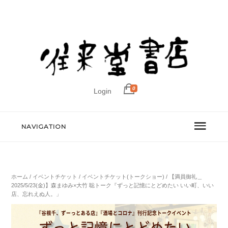
0
Login
NAVIGATION
ホーム
/
イベントチケット
/
イベントチケット(トークショー)
/ 【満員御礼＿
2025/5/23(金)】森まゆみ×大竹 聡トーク『ずっと記憶にとどめたい いい町、いい
店、忘れえぬ人。」