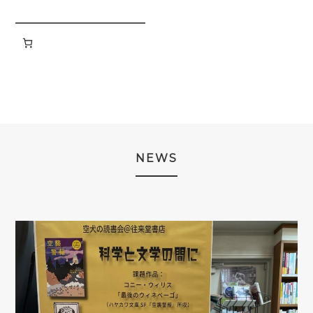
の
品
商
商
品
品
NEWS