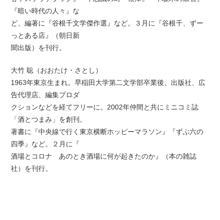
『暗い時代の人々』な
ど、編著に『谷根千文学傑作選』など。３月に『谷根千、ずー
っとある店』（朝日新
聞出版）を刊行。
大竹 聡（おおたけ・さとし）
1963年東京生まれ。早稲田大学第二文学部卒業後、出版社、広
告代理店、編集プロダ
クションなどを経てフリーに。2002年仲間と共にミニコミ誌
「酒とつまみ」を創刊。
著書に『中央線で行く東京横断ホッピーマラソン』『ずぶ六の
四季』など。２月に『
酒場とコロナ あのとき酒場に何が起きたのか』（本の雑誌
社）を刊行。