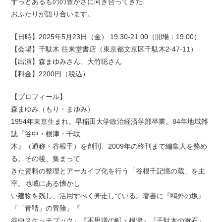
ずっとあるものの豊かさに向き合ってきた
おふたりが語り合います。
【日時】2025年5月23日（金） 19:30-21:00（開場：19:00）
【会場】千駄木 往来堂書店（東京都文京区千駄木2-47-11）
【出演】森まゆみさん、大竹聡さん
【料金】2200円（税込）
【プロフィール】
森まゆみ（もり・まゆみ）
1954年東京生まれ。早稲田大学政治経済学部卒業。84年地域雑
誌『谷中・根津・千駄
木』（通称・谷根千）を創刊、2009年の終刊まで編集人を務め
る。その後、集まって
きた資料の整理とアーカイブ化を行う「谷根千記憶の蔵」を主
宰。地域にある懐かし
い建物を残し、活用すべく奔走している。著書に『鴎外の坂』
『「青鞜」の冒険』『
谷中スケッチブック』『不思議の町・根津』『千駄木の漱石』