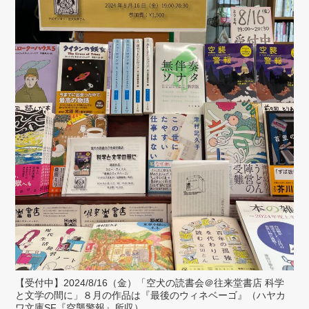
【受付中】2024/8/16（金）「空犬の読書会＠往来堂書店 科学
と文学の間に」８月の作品は『最後のウィネベーゴ』（ハヤカ
ワ文庫SF『空襲警報』所収）