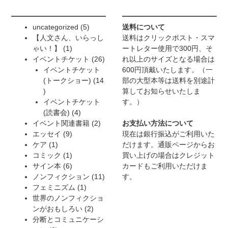
5
uncategorized
5
送料について
個
【人文さん、いらっし
送料はクリックポスト・スマ
1
の
ゃい！】
1
ートレター使用で300円、そ
個
商
26
イベントチケット
26
れ以上のサイズとなる場合は
の
品
個
イベントチケット
600円頂戴いたします。（一
商
の
(トークショー)
14
部の大型本等は送料を別途計
14
品
商
算してお知らせいたしま
個
品
イベントチケット
す。）
の
4
(読書会)
4
商
個
2
イベント関連書籍
2
お支払い方法について
品
9
の
個
エッセイ
9
現在は銀行振込がご利用いた
1
個
商
の
ケア
1
だけます。通販ページからお
個
の
1
品
商
コミック
1
買い上げの場合はクレジット
の
商
個
6
品
サイン本
6
カードもご利用いただけま
商
品
の
個
11
ノンフィクション
11
す。
品
商
の
1
個
フェミニズム
1
品
商
個
の
世界のノンフィクショ
品
の
2
商
ンがおもしろい
2
商
個
品
分断とコミュニケーシ