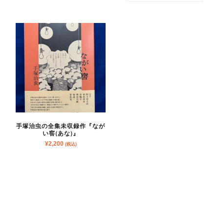
手塚治虫の全集未収録作『なが
い窖(あな)』
¥
2,200
(税込)