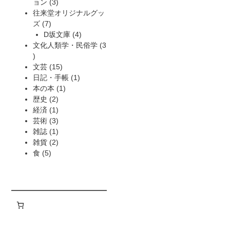
3
品
の
ョン
3
個
商
往来堂オリジナルグッ
7
の
品
ズ
7
個
商
4
D坂文庫
4
の
品
個
文化人類学・民俗学
3
3
商
の
個
品
15
商
文芸
15
の
個
1
品
日記・手帳
1
商
の
1
個
本の本
1
品
2
商
個
の
歴史
2
個
1
品
の
商
経済
1
の
個
3
商
品
芸術
3
商
の
個
1
品
雑誌
1
品
商
の
個
2
雑貨
2
5
品
商
の
個
食
5
個
品
商
の
の
品
商
商
品
品