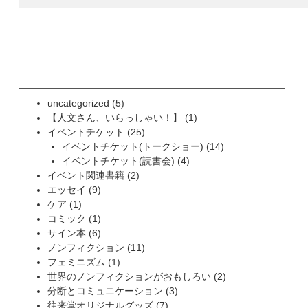
5
uncategorized
5
個
1
【人文さん、いらっしゃい！】
1
の
25
個
イベントチケット
25
商
個
の
14
イベントチケット(トークショー)
14
品
の
4
商
個
イベントチケット(読書会)
4
2
商
個
品
の
イベント関連書籍
2
9
個
品
の
商
エッセイ
9
1
個
の
商
品
ケア
1
個
の
1
商
品
コミック
1
の
商
個
6
品
サイン本
6
商
品
の
個
11
ノンフィクション
11
品
商
の
1
個
フェミニズム
1
品
商
個
の
2
世界のノンフィクションがおもしろい
2
品
の
商
3
個
分断とコミュニケーション
3
商
品
7
個
の
往来堂オリジナルグッズ
7