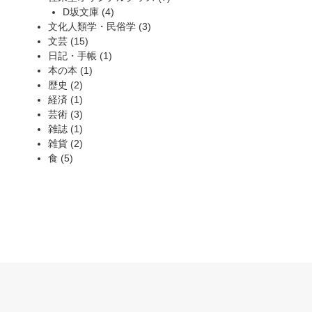
4
品
個
の
商
D坂文庫
4
個
3
の
商
品
文化人類学・民俗学
3
15
の
個
商
品
文芸
15
個
1
商
の
品
日記・手帳
1
の
1
個
品
商
本の本
1
2
商
個
の
品
歴史
2
個
1
品
の
商
経済
1
の
個
3
商
品
芸術
3
商
の
個
1
品
雑誌
1
品
商
の
個
2
雑貨
2
5
品
商
の
個
食
5
個
品
商
の
の
品
商
商
品
品